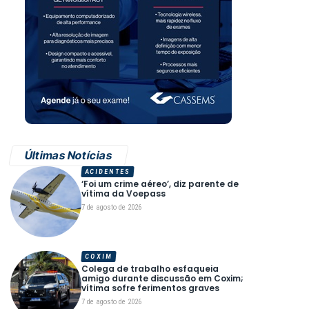
Últimas Notícias
ACIDENTES
‘Foi um crime aéreo’, diz parente de
vítima da Voepass
7 de agosto de 2026
COXIM
Colega de trabalho esfaqueia
amigo durante discussão em Coxim;
vítima sofre ferimentos graves
7 de agosto de 2026