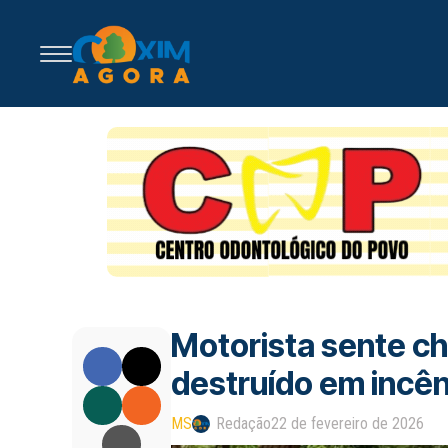
Motorista sente ch
destruído em incê
MS
Redação
22 de fevereiro de 2026