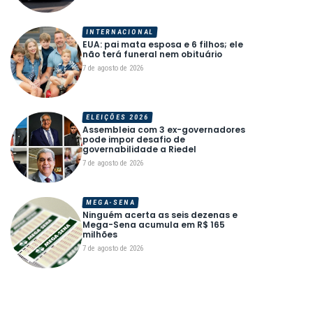
INTERNACIONAL
EUA: pai mata esposa e 6 filhos; ele
não terá funeral nem obituário
7 de agosto de 2026
ELEIÇÕES 2026
Assembleia com 3 ex-governadores
pode impor desafio de
governabilidade a Riedel
7 de agosto de 2026
MEGA-SENA
Ninguém acerta as seis dezenas e
Mega-Sena acumula em R$ 165
milhões
7 de agosto de 2026