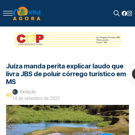
Search
for:
Juíza manda perita explicar laudo que
livra JBS de poluir córrego turístico em
MS
Redação
MS
14 de setembro de 2025