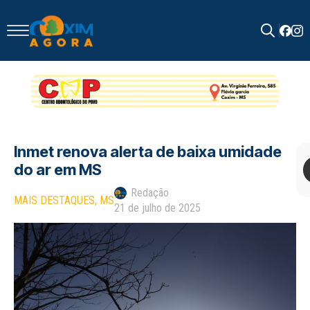
Search
for:
Inmet renova alerta de baixa umidade
do ar em MS
Redação
MAIS DESTAQUES
MS
21 de julho de 2025