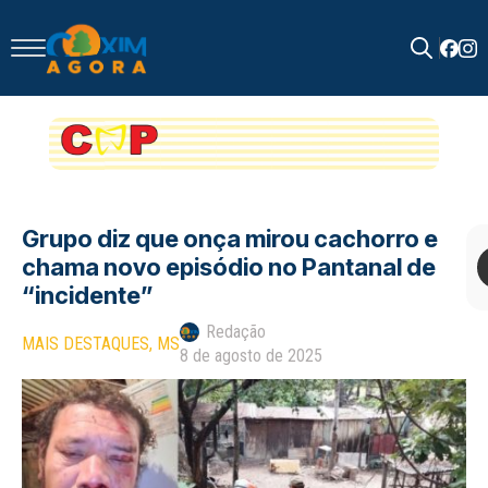
Search
for:
Grupo diz que onça mirou cachorro e
chama novo episódio no Pantanal de
“incidente”
Redação
MAIS DESTAQUES
MS
8 de agosto de 2025