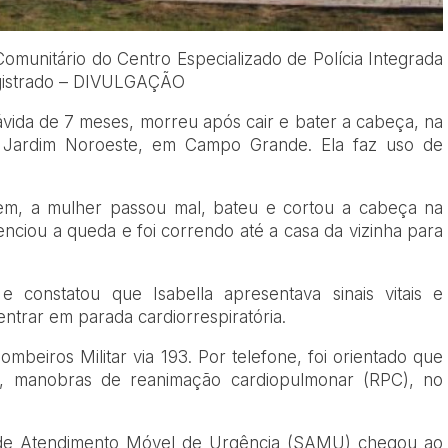
omunitário do Centro Especializado de Polícia Integrada
egistrado – DIVULGAÇÃO
ávida de 7 meses, morreu após cair e bater a cabeça, na
o Jardim Noroeste, em Campo Grande. Ela faz uso de
m, a mulher passou mal, bateu e cortou a cabeça na
senciou a queda e foi correndo até a casa da vizinha para
 e constatou que Isabella apresentava sinais vitais e
 entrar em parada cardiorrespiratória.
beiros Militar via 193. Por telefone, foi orientado que
a, manobras de reanimação cardiopulmonar (RPC), no
o de Atendimento Móvel de Urgência (SAMU) chegou ao