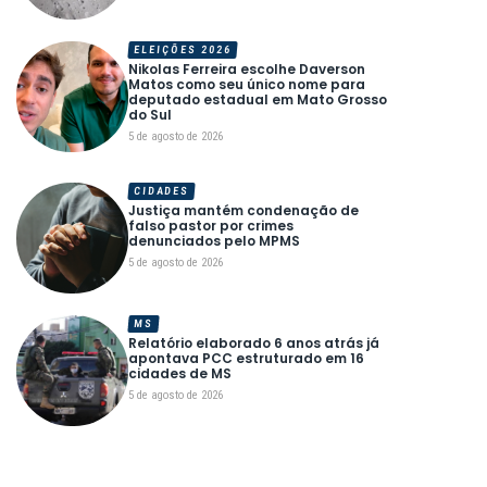
ELEIÇÕES 2026
Nikolas Ferreira escolhe Daverson
Matos como seu único nome para
deputado estadual em Mato Grosso
do Sul
5 de agosto de 2026
CIDADES
Justiça mantém condenação de
falso pastor por crimes
denunciados pelo MPMS
5 de agosto de 2026
MS
Relatório elaborado 6 anos atrás já
apontava PCC estruturado em 16
cidades de MS
5 de agosto de 2026