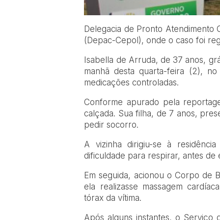
Delegacia de Pronto Atendimento C
(Depac-Cepol), onde o caso foi r
Isabella de Arruda, de 37 anos, gr
manhã desta quarta-feira (2), n
medicações controladas.
Conforme apurado pela reportage
calçada. Sua filha, de 7 anos, pre
pedir socorro.
A vizinha dirigiu-se à residência
dificuldade para respirar, antes de
Em seguida, acionou o Corpo de Bom
ela realizasse massagem cardíac
tórax da vítima.
Após alguns instantes, o Serviç