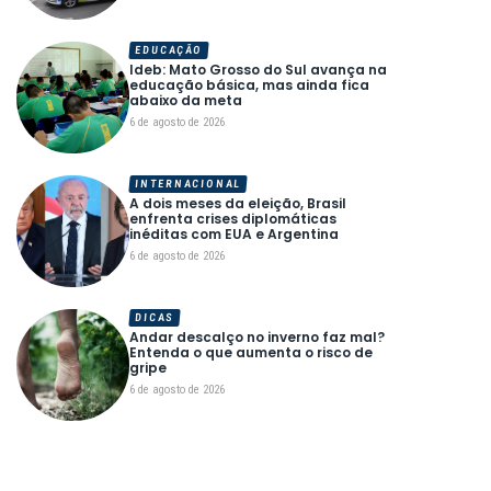
EDUCAÇÃO
Ideb: Mato Grosso do Sul avança na
educação básica, mas ainda fica
abaixo da meta
6 de agosto de 2026
INTERNACIONAL
A dois meses da eleição, Brasil
enfrenta crises diplomáticas
inéditas com EUA e Argentina
6 de agosto de 2026
DICAS
Andar descalço no inverno faz mal?
Entenda o que aumenta o risco de
gripe
6 de agosto de 2026