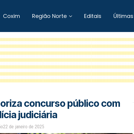
Coxim
Região Norte
Editais
Últimas
oriza concurso público com
cia judiciária
ão
22 de janeiro de 2025