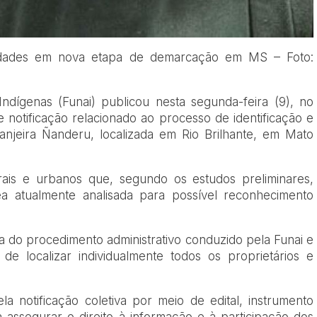
iedades em nova etapa de demarcação em MS – Foto:
dígenas (Funai) publicou nesta segunda-feira (9), no
de notificação relacionado ao processo de identificação e
anjeira Ñanderu, localizada em Rio Brilhante, em Mato
rais e urbanos que, segundo os estudos preliminares,
rea atualmente analisada para possível reconhecimento
 do procedimento administrativo conduzido pela Funai e
 de localizar individualmente todos os proprietários e
la notificação coletiva por meio de edital, instrumento
a assegurar o direito à informação e à participação dos