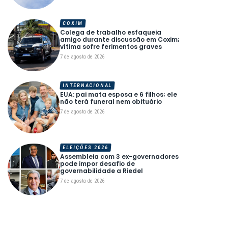
COXIM
Colega de trabalho esfaqueia
amigo durante discussão em Coxim;
vítima sofre ferimentos graves
7 de agosto de 2026
INTERNACIONAL
EUA: pai mata esposa e 6 filhos; ele
não terá funeral nem obituário
7 de agosto de 2026
ELEIÇÕES 2026
Assembleia com 3 ex-governadores
pode impor desafio de
governabilidade a Riedel
7 de agosto de 2026