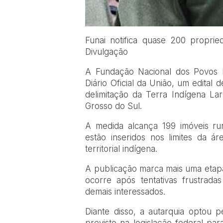
Funai notifica quase 200 propr
Divulgação
A Fundação Nacional dos Povos In
Diário Oficial da União, um edital 
delimitação da Terra Indígena Lar
Grosso do Sul.
A medida alcança 199 imóveis ru
estão inseridos nos limites da á
territorial indígena.
A publicação marca mais uma etapa
ocorre após tentativas frustradas
demais interessados.
Diante disso, a autarquia optou pe
previsto na legislação federal par