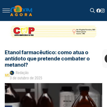
Search
for:
Etanol farmacêutico: como atua o
antídoto que pretende combater o
metanol?
Redação
MS
3 de outubro de 2025