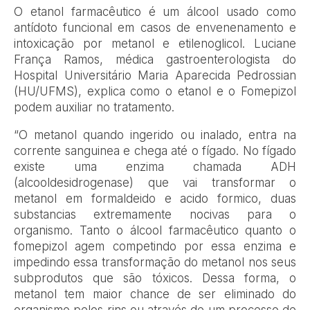
O etanol farmacêutico é um álcool usado como
antídoto funcional em casos de envenenamento e
intoxicação por metanol e etilenoglicol. Luciane
França Ramos, médica gastroenterologista do
Hospital Universitário Maria Aparecida Pedrossian
(HU/UFMS), explica como o etanol e o Fomepizol
podem auxiliar no tratamento.
“O metanol quando ingerido ou inalado, entra na
corrente sanguinea e chega até o fígado. No fígado
existe uma enzima chamada ADH
(alcooldesidrogenase) que vai transformar o
metanol em formaldeido e acido formico, duas
substancias extremamente nocivas para o
organismo. Tanto o álcool farmacêutico quanto o
fomepizol agem competindo por essa enzima e
impedindo essa transformação do metanol nos seus
subprodutos que são tóxicos. Dessa forma, o
metanol tem maior chance de ser eliminado do
organismo pelos rins ou através de um processo de