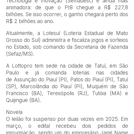
Tecnologia e Inovação (Semadesc) é ainda mais
animadora: de que o PIB chegue a R$ 227,8
bilhões. Se isso ocorrer, o ganho chegará perto dos
R$ 2 bilhões ao ano.
Atualmente, a Lotesul (Loteria Estadual de Mato
Grosso do Sul) administra e fiscaliza jogos e sorteios
no Estado, sob comando da Secretaria de Fazenda
(Sefaz/MS).
A Lottopro tem sede na cidade de Tatuí, em São
Paulo e já comanda loterias nas cidades
de Assunção do Piauí (PI), Patos do Piauí (PI), Tatuí
(SP), Marcolândia do Piauí (PI), Muquém de São
Francisco (BA), Teresópolis (RJ), Tutóia (MA) e
Quijingue (BA).
Novela
O leilão foi suspenso por duas vezes em 2025. Em
março, o edital recebeu dois pedidos de
impugnação, sendo um do empresário Jamil Name