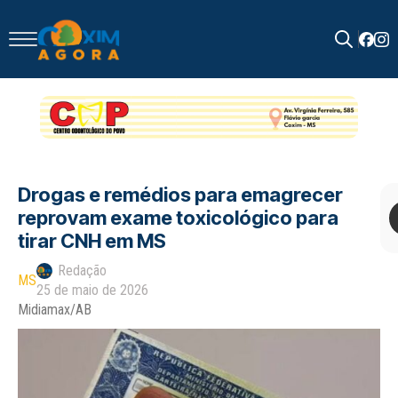
Search
for:
Drogas e remédios para emagrecer
reprovam exame toxicológico para
tirar CNH em MS
Redação
MS
25 de maio de 2026
Midiamax/AB