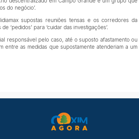
icho descentralizado em Campo Grande e um grupo que
s do negócio’.
Midiamax supostas reuniões tensas e os corredores da
e ‘pedidos’ para ‘cuidar das investigações’.
al responsável pelo caso, até o suposto afastamento ou
iam entre as medidas que supostamente atenderiam a um