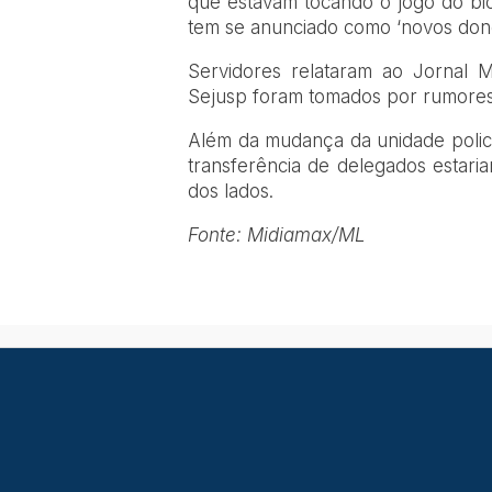
que estavam tocando o jogo do b
tem se anunciado como ‘novos dono
Servidores relataram ao Jornal 
Sejusp foram tomados por rumores d
Além da mudança da unidade polici
transferência de delegados estar
dos lados.
Fonte: Midiamax/ML