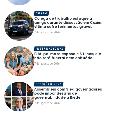
COXIM
Colega de trabalho esfaqueia
amigo durante discussão em Coxim;
vítima sofre ferimentos graves
7 de agosto de 2026
INTERNACIONAL
EUA: pai mata esposa e 6 filhos; ele
não terá funeral nem obituário
7 de agosto de 2026
ELEIÇÕES 2026
Assembleia com 3 ex-governadores
pode impor desafio de
governabilidade a Riedel
7 de agosto de 2026