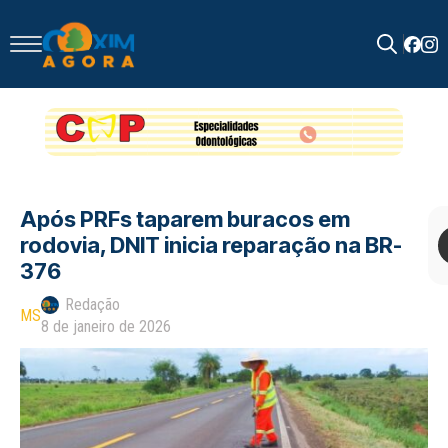
Search
for:
Após PRFs taparem buracos em
rodovia, DNIT inicia reparação na BR-
376
Redação
MS
8 de janeiro de 2026