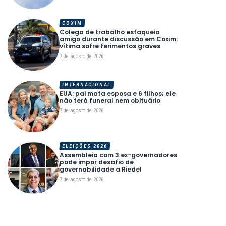
COXIM
Colega de trabalho esfaqueia
amigo durante discussão em Coxim;
vítima sofre ferimentos graves
7 de agosto de 2026
INTERNACIONAL
EUA: pai mata esposa e 6 filhos; ele
não terá funeral nem obituário
7 de agosto de 2026
ELEIÇÕES 2026
Assembleia com 3 ex-governadores
pode impor desafio de
governabilidade a Riedel
7 de agosto de 2026