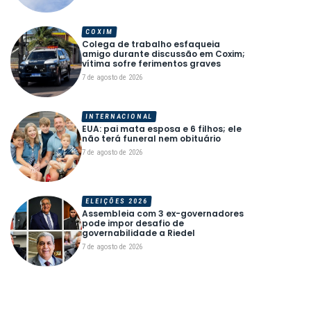
COXIM
Colega de trabalho esfaqueia
amigo durante discussão em Coxim;
vítima sofre ferimentos graves
7 de agosto de 2026
INTERNACIONAL
EUA: pai mata esposa e 6 filhos; ele
não terá funeral nem obituário
7 de agosto de 2026
ELEIÇÕES 2026
Assembleia com 3 ex-governadores
pode impor desafio de
governabilidade a Riedel
7 de agosto de 2026