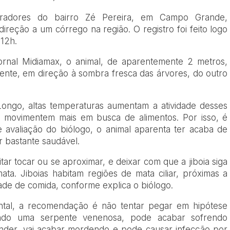
oradores do bairro Zé Pereira, em Campo Grande,
reção a um córrego na região. O registro foi feito logo
 12h.
rnal Midiamax, o animal, de aparentemente 2 metros,
uente, em direção à sombra fresca das árvores, do outro
ongo, altas temperaturas aumentam a atividade desses
e movimentem mais em busca de alimentos. Por isso, é
avaliação do biólogo, o animal aparenta ter acaba de
r bastante saudável.
ar tocar ou se aproximar, e deixar com que a jiboia siga
ata. Jiboias habitam regiões de mata ciliar, próximas a
dade de comida, conforme explica o biólogo.
intal, a recomendação é não tentar pegar em hipótese
do uma serpente venenosa, pode acabar sofrendo
ender, vai acabar mordendo e pode causar infecção por