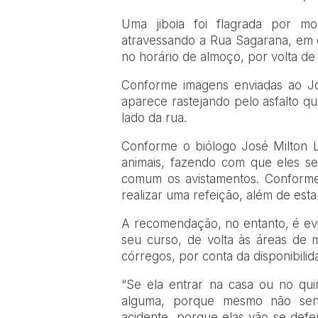
Uma jiboia foi flagrada por m
atravessando a Rua Sagarana, em di
no horário de almoço, por volta de
Conforme imagens enviadas ao Jo
aparece rastejando pelo asfalto q
lado da rua.
Conforme o biólogo José Milton L
animais, fazendo com que eles s
comum os avistamentos. Conforme 
realizar uma refeição, além de esta
A recomendação, no entanto, é evit
seu curso, de volta às áreas de m
córregos, por conta da disponibili
“Se ela entrar na casa ou no qu
alguma, porque mesmo não sen
acidente, porque elas vão se def