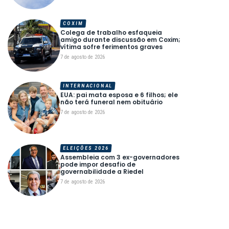
COXIM
Colega de trabalho esfaqueia
amigo durante discussão em Coxim;
vítima sofre ferimentos graves
7 de agosto de 2026
INTERNACIONAL
EUA: pai mata esposa e 6 filhos; ele
não terá funeral nem obituário
7 de agosto de 2026
ELEIÇÕES 2026
Assembleia com 3 ex-governadores
pode impor desafio de
governabilidade a Riedel
7 de agosto de 2026