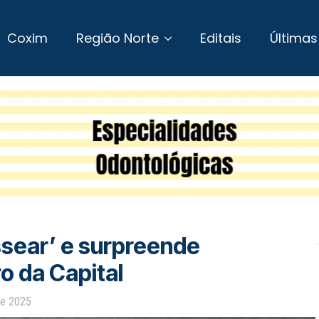
Coxim
Região Norte
Editais
Últimas
assear’ e surpreende
o da Capital
de 2025