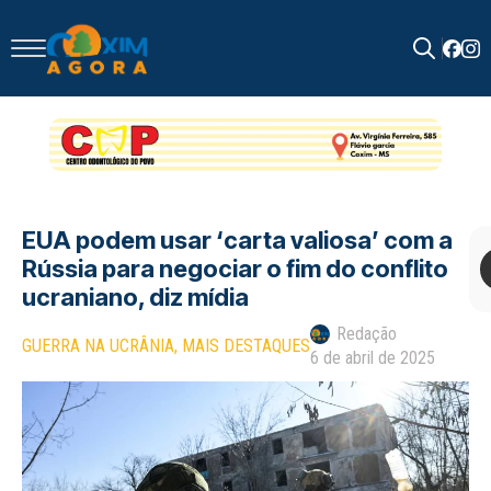
Search
for:
EUA podem usar ‘carta valiosa’ com a
Rússia para negociar o fim do conflito
ucraniano, diz mídia
Redação
GUERRA NA UCRÂNIA
MAIS DESTAQUES
6 de abril de 2025