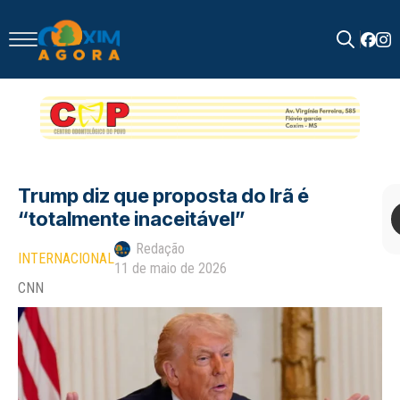
Search
for:
Trump diz que proposta do Irã é
“totalmente inaceitável”
Redação
INTERNACIONAL
11 de maio de 2026
CNN