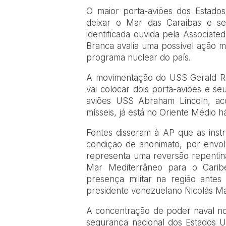
O
maior porta-aviões dos Estado
deixar o Mar das Caraíbas e s
identificada ouvida pela Associat
Branca avalia uma possível ação mi
programa nuclear do país.
A movimentação do USS Gerald R. 
vai colocar dois porta-aviões e s
aviões USS Abraham Lincoln, ac
mísseis, já está no Oriente Médio 
Fontes disseram à AP que as ins
condição de anonimato, por envolv
representa uma reversão repentin
Mar Mediterrâneo para o Carib
presença militar na região ante
presidente venezuelano Nicolás M
A concentração de poder naval no
segurança nacional dos Estados Un