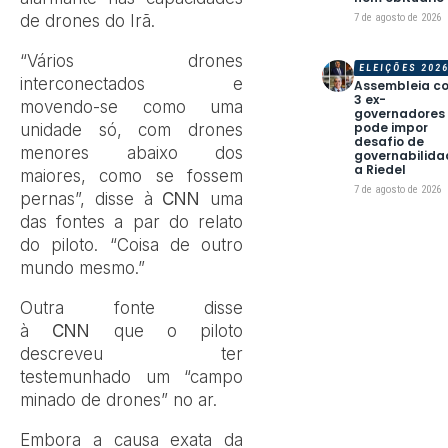
7 de agosto de 2026
de drones do Irã.
“Vários drones
ELEIÇÕES 202
interconectados e
Assembleia c
3 ex-
movendo-se como uma
governadores
pode impor
unidade só, com drones
desafio de
menores abaixo dos
governabilida
a Riedel
maiores, como se fossem
7 de agosto de 2026
pernas”, disse à
CNN
uma
das fontes a par do relato
do piloto. “Coisa de outro
mundo mesmo.”
Outra fonte disse
à
CNN
que o piloto
descreveu ter
testemunhado um “campo
minado de drones” no ar.
Embora a
causa exata da