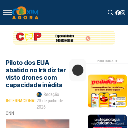
Search
for:
Piloto dos EUA
PUBLICIDADE
abatido no Irã diz ter
visto drones com
capacidade inédita
Redação
INTERNACIONAL
23 de junho de
2026
CNN