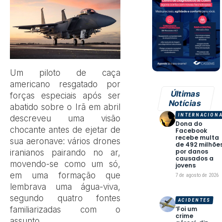
Um piloto de caça
americano resgatado por
Últimas
forças especiais após ser
Notícias
abatido sobre o Irã em abril
INTERNACION
descreveu uma visão
Dona do
chocante antes de ejetar de
Facebook
recebe multa
sua aeronave: vários drones
de 492 milhõe
por danos
iranianos pairando no ar,
causados a
movendo-se como um só,
jovens
em uma formação que
7 de agosto de 2026
lembrava uma água-viva,
segundo quatro fontes
ACIDENTES
‘Foi um
familiarizadas com o
crime
assunto.