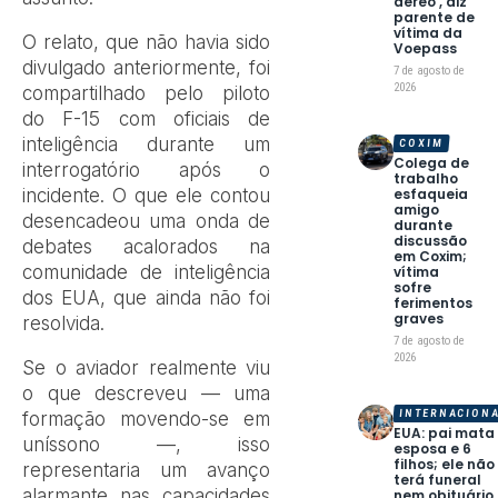
aéreo’, diz
parente de
vítima da
O relato, que não havia sido
Voepass
divulgado anteriormente, foi
7 de agosto de
2026
compartilhado pelo piloto
do F-15 com oficiais de
inteligência durante um
COXIM
Colega de
interrogatório após o
trabalho
esfaqueia
incidente. O que ele contou
amigo
desencadeou uma onda de
durante
discussão
debates acalorados na
em Coxim;
comunidade de inteligência
vítima
sofre
dos EUA, que ainda não foi
ferimentos
graves
resolvida.
7 de agosto de
2026
Se o aviador realmente viu
o que descreveu — uma
INTERNACION
formação movendo-se em
EUA: pai mata
uníssono —, isso
esposa e 6
filhos; ele não
representaria um avanço
terá funeral
alarmante nas capacidades
nem obituário