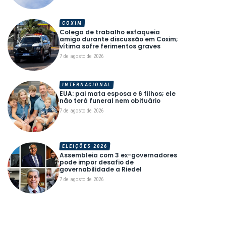
COXIM
Colega de trabalho esfaqueia
amigo durante discussão em Coxim;
vítima sofre ferimentos graves
7 de agosto de 2026
INTERNACIONAL
EUA: pai mata esposa e 6 filhos; ele
não terá funeral nem obituário
7 de agosto de 2026
ELEIÇÕES 2026
Assembleia com 3 ex-governadores
pode impor desafio de
governabilidade a Riedel
7 de agosto de 2026