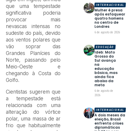
que uma tempestade
INTERNACIONAL
Mulher é presa
significativa poderia
após esfaquear
quatro homens
provocar mais
no centro de
nevascas intensas no
Londres
sudeste do país, devido
6 de agosto de 2026
aos ventos polares que
vão soprar das
EDUCAÇÃO
Ideb: Mato
Grandes Planícies do
Grosso do
Norte, passando pelo
Sul avança
na
Meio-Oeste e
educação
básica, mas
chegando à Costa do
ainda fica
Golfo.
abaixo da
meta
Cientistas sugerem que
6 de agosto de
2026
a tempestade está
relacionada com uma
INTERNACIONAL
alteração do vórtice
A dois meses da
polar, uma massa de ar
eleição, Brasil
enfrenta crises
frio que habitualmente
diplomáticas