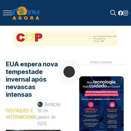
Search
for:
EUA espera nova
PUBLICIDADE
tempestade
invernal após
nevascas
intensas
Redação
DESTAQUES 3
30 de
INTERNACIONAL
janeiro de
2026