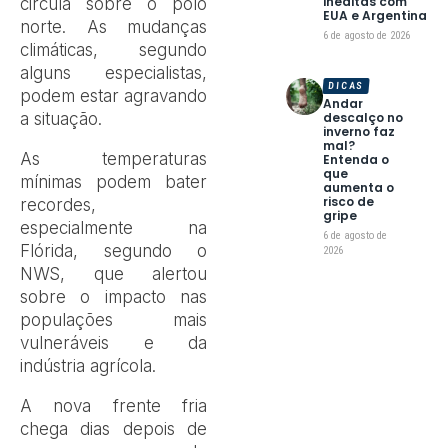
inéditas com
circula sobre o polo
EUA e Argentina
norte. As mudanças
6 de agosto de 2026
climáticas, segundo
alguns especialistas,
DICAS
podem estar agravando
Andar
a situação.
descalço no
inverno faz
mal?
As temperaturas
Entenda o
que
mínimas podem bater
aumenta o
risco de
recordes,
gripe
especialmente na
6 de agosto de
Flórida, segundo o
2026
NWS, que alertou
sobre o impacto nas
populações mais
vulneráveis e da
indústria agrícola.
A nova frente fria
chega dias depois de