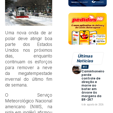
Uma nova onda de ar
polar deve atingir boa
parte dos Estados
Unidos nos próximos
dias, enquanto
Últimas
Notícias
continuam os esforços
para remover a neve
MS
Caminhoneiro
da megatempestade
perde
controle de
invernal do último fim
direção e
de semana.
morre ao
bater em
árvore às
O Serviço
margens da
BR-267
Meteorológico Nacional
6 de agosto de 2026
americano (NWS, na
sigla em inglês) afirmou