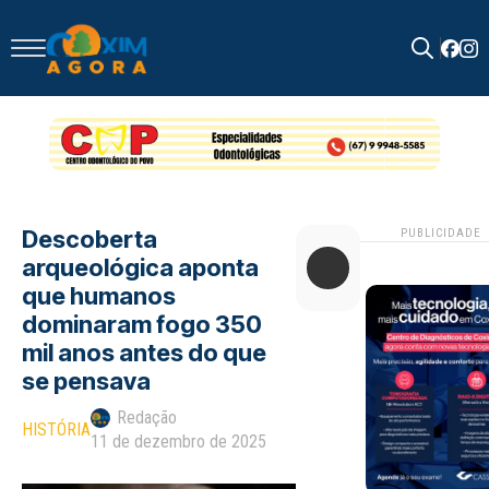
Search
for:
Descoberta
PUBLICIDADE
arqueológica aponta
que humanos
dominaram fogo 350
mil anos antes do que
se pensava
Redação
HISTÓRIA
11 de dezembro de 2025