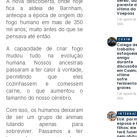
aéreo’, di
A nova descoberta, onde hoje
parente d
fica a aldeia de Barnham,
vítima da
Voepass
antecipa a época de origem do
7 de agosto de
fogo humano em mais de 350
2026
mil anos, muito antes do que se
pensava até então.
COXIM
Colega d
A capacidade de criar fogo
trabalho
esfaquei
mudou tudo na evolução
amigo
durante
humana. Nossos ancestrais
discussã
passaram a ter calor à vontade,
em Coxim
vítima
permitindo que eles
sofre
cozinhassem e comessem
ferimento
graves
carne, o que aumentou o
7 de agosto de
tamanho do nosso cérebro.
2026
Com isso, os humanos deixaram
INTERNAC
de ser um grupo de animais
EUA: pai 
esposa e 
lutando apenas para
filhos; el
sobreviver. Passamos a ter
terá funer
nem obitu