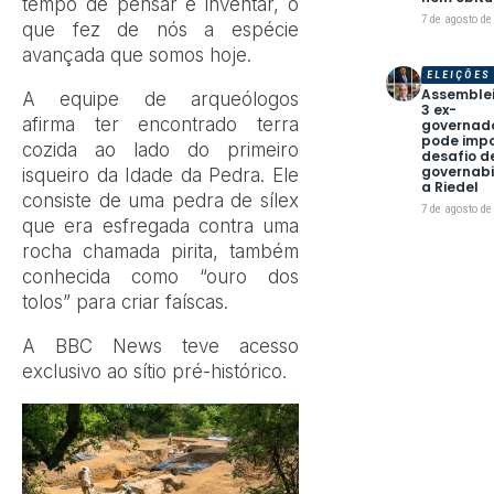
tempo de pensar e inventar, o
7 de agosto de
que fez de nós a espécie
avançada que somos hoje.
ELEIÇÕES
Assemble
A equipe de arqueólogos
3 ex-
afirma ter encontrado terra
governad
pode imp
cozida ao lado do primeiro
desafio d
governabi
isqueiro da Idade da Pedra. Ele
a Riedel
consiste de uma pedra de sílex
7 de agosto de
que era esfregada contra uma
rocha chamada pirita, também
conhecida como “ouro dos
tolos” para criar faíscas.
A BBC News teve acesso
exclusivo ao sítio pré-histórico.