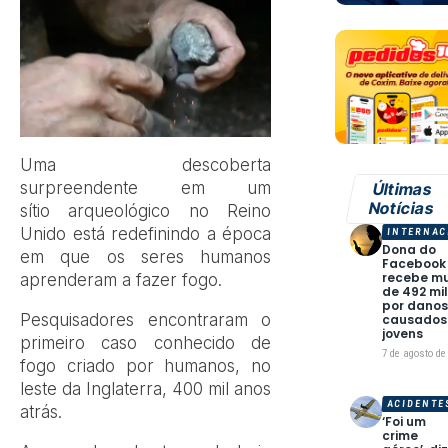
Uma descoberta
surpreendente em um
Últimas
Notícias
sítio arqueológico no Reino
Unido está redefinindo a época
INTERNAC
Dona do
em que os seres humanos
Facebook
recebe m
aprenderam a fazer fogo.
de 492 mi
por dano
Pesquisadores encontraram o
causados
jovens
primeiro caso conhecido de
7 de agosto de
fogo criado por humanos, no
leste da Inglaterra, 400 mil anos
ACIDENTE
atrás.
‘Foi um
crime