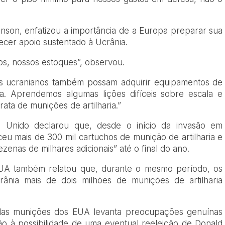
onson, enfatizou a importância de a Europa preparar sua
recer apoio sustentado à Ucrânia.
s, nossos estoques”, observou.
 os ucranianos também possam adquirir equipamentos de
ia. Aprendemos algumas lições difíceis sobre escala e
ata de munições de artilharia.”
o Unido declarou que, desde o início da invasão em
ceu mais de 300 mil cartuchos de munição de artilharia e
enas de milhares adicionais” até o final do ano.
UA também relatou que, durante o mesmo período, os
ânia mais de dois milhões de munições de artilharia
das munições dos EUA levanta preocupações genuínas
ão à possibilidade de uma eventual reeleição de Donald