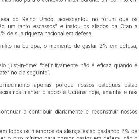
fesa do Reino Unido, acrescentou no fórum que os
stão um tanto escassos” e instou os aliados da Otan a
% de sua riqueza nacional em defesa.
onflito na Europa, o momento de gastar 2% em defesa,
 ‘just-in-time’ “definitivamente não é eficaz quando é
ter no dia seguinte”.
ornecimento apenas porque nossos estoques estão
recisamos manter o apoio à Ucrânia hoje, amanhã e nos
ntinuar a contribuir diariamente e reconstruir nossos
 nem todos os membros da aliança estão gastando 2% de
ser o piso mínimo para nossos gastos em defesa, não o