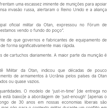
enfrentam uma escassez iminente de munições para apoiar
nsa invasão russa, alertaram o Reino Unido e a aliança
pal oficial militar da Otan, expressou no Fórum de
 estamos vendo o fundo do poço”.
ente de que governos e fabricantes de equipamento de
de forma significativamente mais rápida.
s de cartuchos diariamente. A maior parte da munição é
itê Militar da Otan, indicou que décadas de pouco
cimento de armamentos à Ucrânia pelos países da Otan
dos ou quase vazios.
antidades. O modelo de ‘just-in-time’ [de entrega no
á está baixo]e a abordagem de ‘just-enough’ [apenas o
 longo de 30 anos em nossas economias liberais são
 mas não para o contexto militar durante um conflito em