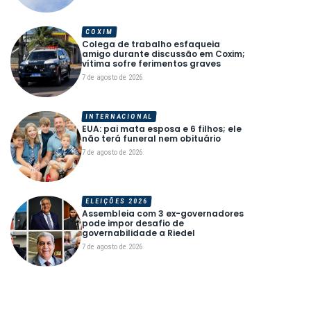
COXIM
Colega de trabalho esfaqueia
amigo durante discussão em Coxim;
vítima sofre ferimentos graves
7 de agosto de 2026
INTERNACIONAL
EUA: pai mata esposa e 6 filhos; ele
não terá funeral nem obituário
7 de agosto de 2026
ELEIÇÕES 2026
Assembleia com 3 ex-governadores
pode impor desafio de
governabilidade a Riedel
7 de agosto de 2026