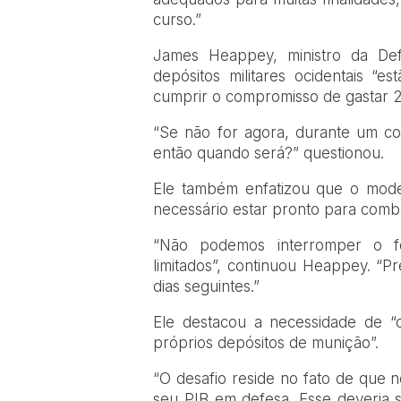
curso.”
James Heappey, ministro da De
depósitos militares ocidentais “e
cumprir o compromisso de gastar 2
“Se não for agora, durante um c
então quando será?” questionou.
Ele também enfatizou que o modelo
necessário estar pronto para comba
“Não podemos interromper o f
limitados”, continuou Heappey. “P
dias seguintes.”
Ele destacou a necessidade de “co
próprios depósitos de munição”.
“O desafio reside no fato de que
seu PIB em defesa. Esse deveria 