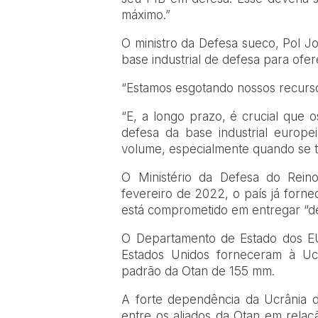
máximo.”
O ministro da Defesa sueco, Pol J
base industrial de defesa para ofe
“Estamos esgotando nossos recurso
“E, a longo prazo, é crucial que
defesa da base industrial europe
volume, especialmente quando se tr
O Ministério da Defesa do Rein
fevereiro de 2022, o país já forne
está comprometido em entregar “dez
O Departamento de Estado dos E
Estados Unidos forneceram à Ucr
padrão da Otan de 155 mm.
A forte dependência da Ucrânia 
entre os aliados da Otan em relaç