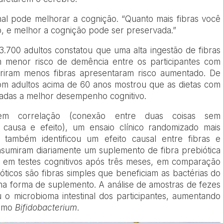
inal pode melhorar a cognição. “Quanto mais fibras você
o, e melhor a cognição pode ser preservada.”
700 adultos constatou que uma alta ingestão de fibras
m menor risco de demência entre os participantes com
riram menos fibras apresentaram risco aumentado. De
om adultos acima de 60 anos mostrou que as dietas com
ciadas a melhor desempenho cognitivo.
em correlação (conexão entre duas coisas sem
causa e efeito), um ensaio clínico randomizado mais
também identificou um efeito causal entre fibras e
nsumiram diariamente um suplemento de fibra prebiótica
 em testes cognitivos após três meses, em comparação
ticos são fibras simples que beneficiam as bactérias do
na forma de suplemento. A análise de amostras de fezes
o microbioma intestinal dos participantes, aumentando
como
Bifidobacterium
.