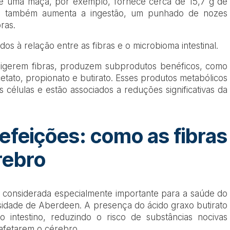
de uma maçã, por exemplo, fornece cerca de 15,7 g de
tes também aumenta a ingestão, um punhado de nozes
ras.
dos à relação entre as fibras e o microbioma intestinal.
 digerem fibras, produzem subprodutos benéficos, como
cetato, propionato e butirato. Esses produtos metabólicos
 células e estão associados a reduções significativas da
efeições: como as fibras
rebro
 considerada especialmente importante para a saúde do
rsidade de Aberdeen. A presença do ácido graxo butirato
 intestino, reduzindo o risco de substâncias nocivas
afetarem o cérebro.