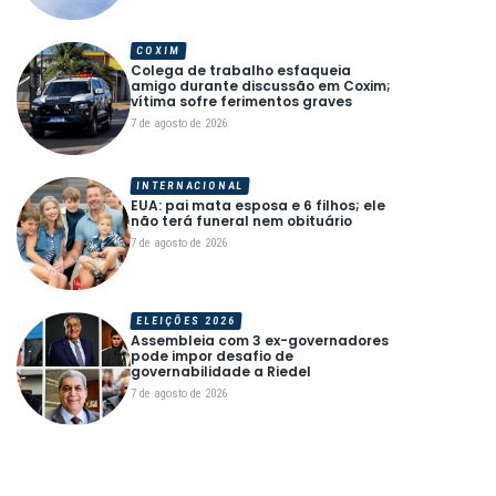
COXIM
Colega de trabalho esfaqueia
amigo durante discussão em Coxim;
vítima sofre ferimentos graves
7 de agosto de 2026
INTERNACIONAL
EUA: pai mata esposa e 6 filhos; ele
não terá funeral nem obituário
7 de agosto de 2026
ELEIÇÕES 2026
Assembleia com 3 ex-governadores
pode impor desafio de
governabilidade a Riedel
7 de agosto de 2026