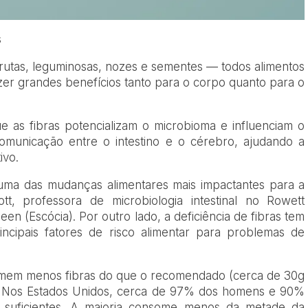
s
 frutas, leguminosas, nozes e sementes — todos alimentos
zer grandes benefícios tanto para o corpo quanto para o
 as fibras potencializam o microbioma e influenciam o
comunicação entre o intestino e o cérebro, ajudando a
ivo.
uma das mudanças alimentares mais impactantes para a
tt, professora de microbiologia intestinal no Rowett
een (Escócia). Por outro lado, a deficiência de fibras tem
incipais fatores de risco alimentar para problemas de
omem menos fibras do que o recomendado (cerca de 30g
s). Nos Estados Unidos, cerca de 97% dos homens e 90%
 suficientes. A maioria consome menos da metade da