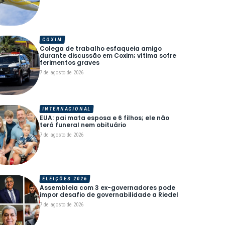
COXIM
Colega de trabalho esfaqueia amigo
durante discussão em Coxim; vítima sofre
ferimentos graves
7 de agosto de 2026
INTERNACIONAL
EUA: pai mata esposa e 6 filhos; ele não
terá funeral nem obituário
7 de agosto de 2026
ELEIÇÕES 2026
Assembleia com 3 ex-governadores pode
impor desafio de governabilidade a Riedel
7 de agosto de 2026