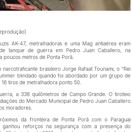
Reprodução)
fuzis AK-47, metralhadoras e uma Mag antiaérea eram
de tanque de guerra em Pedro Juan Caballero, na
, a poucos metros de Ponta Porã.
 narcotraficante brasileiro Jorge Rafaat Tounami, o “Rei
o Hummer blindado quando foi abordado por um grupo de
16 tiros de metralhadora ponto 50.
uerra, a 338 quilômetros de Campo Grande. O tiroteio
ediações do Mercado Municipal de Pedro Juan Caballero
 os moradores.
róximos da fronteira de Ponta Porã com o Paraguai
ão ganhou reforços na segurança com a presença do