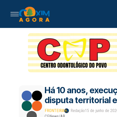
Há 10 anos, execu
disputa territorial
FRONTEIRA
Redação
15 de junho de 202
CGNews/AB