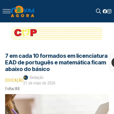
Search
for:
7 em cada 10 formados em licenciatura
EAD de português e matemática ficam
abaixo do básico
Redação
EDUCAÇÃO
21 de maio de 2026
Folha/AB