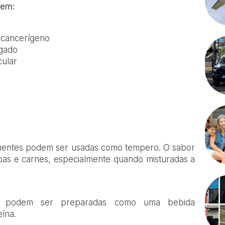
uem:
icancerígeno
ígado
cular
ementes podem ser usadas como tempero. O sabor
pas e carnes, especialmente quando misturadas a
as, podem ser preparadas como uma bebida
ína.