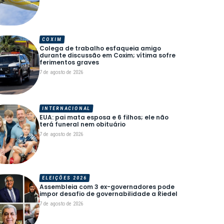
COXIM
Colega de trabalho esfaqueia amigo
durante discussão em Coxim; vítima sofre
ferimentos graves
7 de agosto de 2026
INTERNACIONAL
EUA: pai mata esposa e 6 filhos; ele não
terá funeral nem obituário
7 de agosto de 2026
ELEIÇÕES 2026
Assembleia com 3 ex-governadores pode
impor desafio de governabilidade a Riedel
7 de agosto de 2026