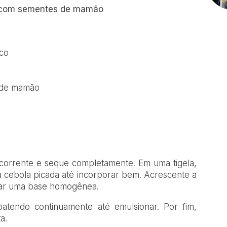
a com sementes de mamão
sco
 de mamão
orrente e seque completamente. Em uma tigela,
 a cebola picada até incorporar bem. Acrescente a
mar uma base homogênea.
batendo continuamente até emulsionar. Por fim,
a.