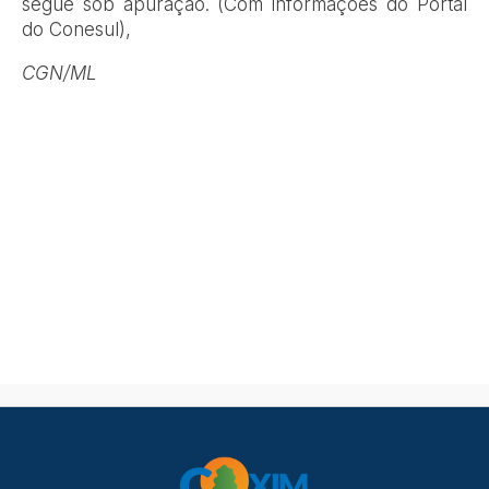
segue sob apuração. (Com informações do Portal
do Conesul),
CGN/ML