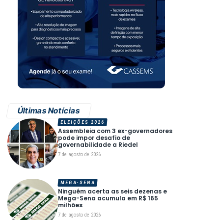
Últimas Notícias
ELEIÇÕES 2026
Assembleia com 3 ex-governadores
pode impor desafio de
governabilidade a Riedel
7 de agosto de 2026
MEGA-SENA
Ninguém acerta as seis dezenas e
Mega-Sena acumula em R$ 165
milhões
7 de agosto de 2026