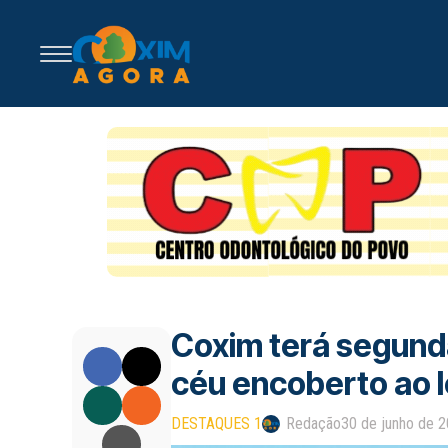
Coxim terá segund
céu encoberto ao l
DESTAQUES 1
Redação
30 de junho de 