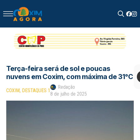
Search
for:
Terça-feira será de sol e poucas
nuvens em Coxim, com máxima de 31°C
Redação
COXIM
DESTAQUES 1
8 de julho de 2025