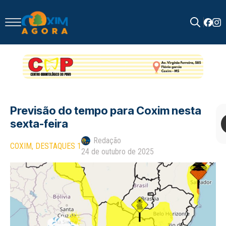
Search
for:
Previsão do tempo para Coxim nesta
sexta-feira
Redação
COXIM
DESTAQUES 1
24 de outubro de 2025