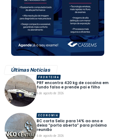
Últimas Notícias
FRONTEIRA
PRF encontra 420 kg de cocaína em
fundo falso e prende pai e filho
6 de agosto de 2026
ECONOMIA
BC corta Selic para 14% ao ano e
deixa “porta aberta” para próxima
reunião
6 de agosto de 2026