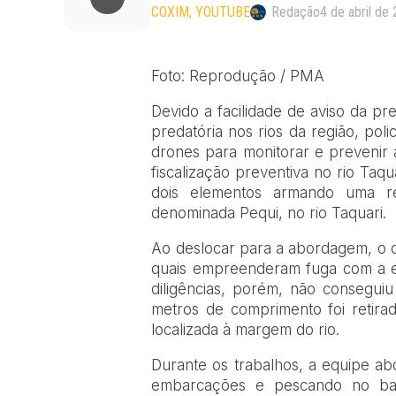
COXIM
YOUTUBE
Redação
4 de abril de
Foto: Reprodução / PMA
Devido a facilidade de aviso da p
predatória nos rios da região, poli
drones para monitorar e prevenir 
fiscalização preventiva no rio Taq
dois elementos armando uma r
denominada Pequi, no rio Taquari.
Ao deslocar para a abordagem, o dro
quais empreenderam fuga com a e
diligências, porém, não consegui
metros de comprimento foi retira
localizada à margem do rio.
Durante os trabalhos, a equipe a
embarcações e pescando no ba