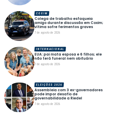
COXIM
Colega de trabalho esfaqueia
amigo durante discussão em Coxim;
vítima sofre ferimentos graves
7 de agosto de 2026
INTERNACIONAL
EUA: pai mata esposa e 6 filhos; ele
não terá funeral nem obituário
7 de agosto de 2026
ELEIÇÕES 2026
Assembleia com 3 ex-governadores
pode impor desafio de
governabilidade a Riedel
7 de agosto de 2026