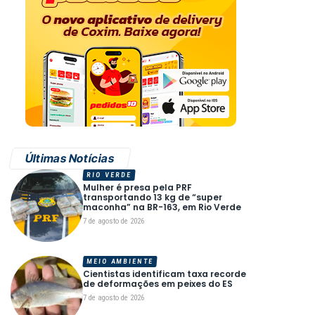
Últimas Notícias
RIO VERDE
Mulher é presa pela PRF
transportando 13 kg de “super
maconha” na BR-163, em Rio Verde
7 de agosto de 2026
MEIO AMBIENTE
Cientistas identificam taxa recorde
de deformações em peixes do ES
7 de agosto de 2026