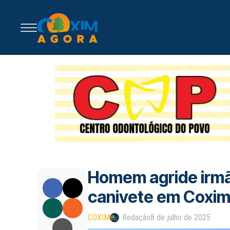
Homem agride irmã,
canivete em Coxi
COXIM
Redação
8 de julho de 2025