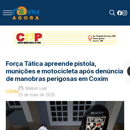
Search
for:
Força Tática apreende pistola,
munições e motocicleta após denúncia
de manobras perigosas em Coxim
Maikon Leal
COXIM
25 de maio de 2026