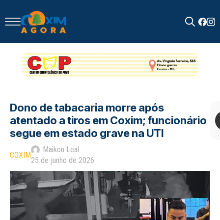
Search
for:
Dono de tabacaria morre após
atentado a tiros em Coxim; funcionário
segue em estado grave na UTI
Maikon Leal
COXIM
25 de junho de 2026