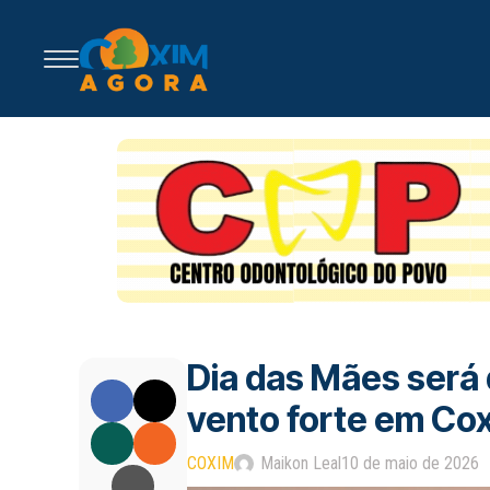
Dia das Mães será 
vento forte em Co
COXIM
Maikon Leal
10 de maio de 2026