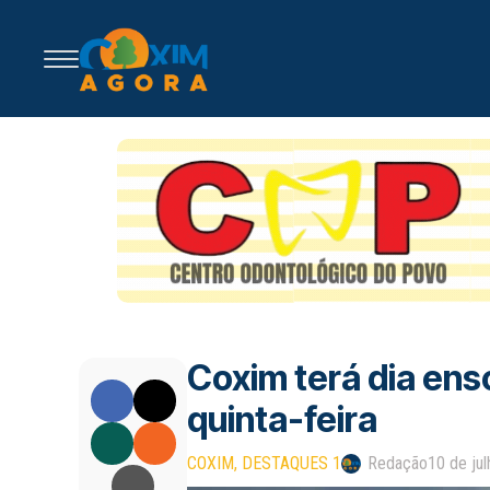
Coxim terá dia ens
quinta-feira
COXIM
DESTAQUES 1
Redação
10 de ju