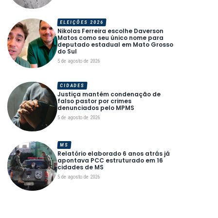
ELEIÇÕES 2026
Nikolas Ferreira escolhe Daverson
Matos como seu único nome para
deputado estadual em Mato Grosso
do Sul
5 de agosto de 2026
CIDADES
Justiça mantém condenação de
falso pastor por crimes
denunciados pelo MPMS
5 de agosto de 2026
MS
Relatório elaborado 6 anos atrás já
apontava PCC estruturado em 16
cidades de MS
5 de agosto de 2026