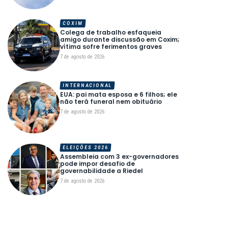
COXIM
Colega de trabalho esfaqueia
amigo durante discussão em Coxim;
vítima sofre ferimentos graves
7 de agosto de 2026
INTERNACIONAL
EUA: pai mata esposa e 6 filhos; ele
não terá funeral nem obituário
7 de agosto de 2026
ELEIÇÕES 2026
Assembleia com 3 ex-governadores
pode impor desafio de
governabilidade a Riedel
7 de agosto de 2026