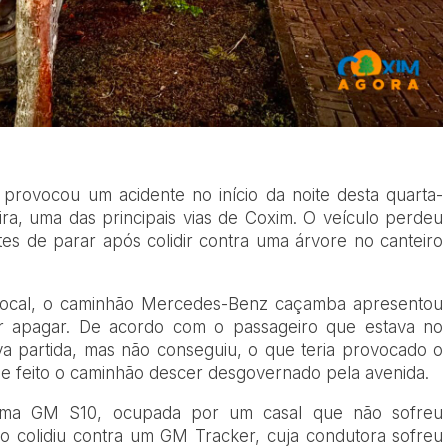
rovocou um acidente no início da noite desta quarta-
ira
, uma das principais vias de Coxim. O veículo perdeu
antes de parar após colidir contra uma árvore no canteiro
local, o caminhão
Mercedes-Benz
caçamba apresentou
r apagar. De acordo com o passageiro que estava no
va partida, mas não conseguiu, o que teria provocado o
 e feito o caminhão descer desgovernado pela avenida.
 uma
GM S10
, ocupada por um casal que não sofreu
ão colidiu contra um
GM Tracker
, cuja condutora sofreu