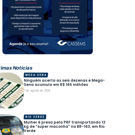
timas Notícias
MEGA-SENA
Ninguém acerta as seis dezenas e Mega-
Sena acumula em R$ 165 milhões
7 de agosto de 2026
RIO VERDE
Mulher é presa pela PRF transportando 13
kg de “super maconha” na BR-163, em Rio
Verde