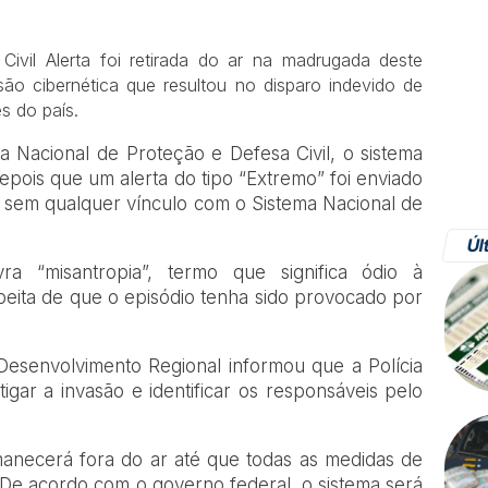
ivil Alerta foi retirada do ar na madrugada deste
ão cibernética que resultou no disparo indevido de
s do país.
ia Nacional de Proteção e Defesa Civil, o sistema
depois que um alerta do tipo “Extremo” foi enviado
sem qualquer vínculo com o Sistema Nacional de
Úl
a “misantropia”, termo que significa ódio à
eita de que o episódio tenha sido provocado por
Desenvolvimento Regional informou que a Polícia
igar a invasão e identificar os responsáveis pelo
manecerá fora do ar até que todas as medidas de
De acordo com o governo federal, o sistema será