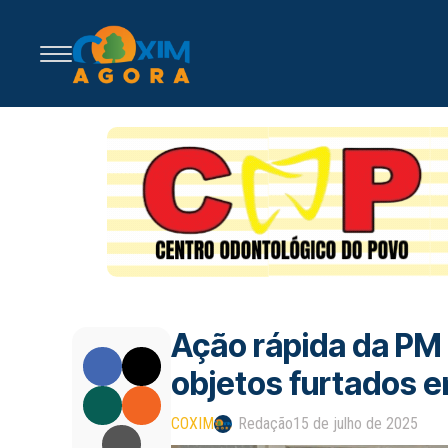
Ação rápida da PM
objetos furtados 
COXIM
Redação
15 de julho de 2025