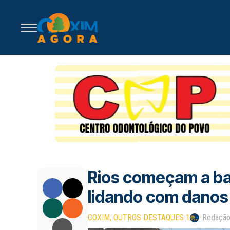
Rios começam a bai
lidando com danos 
COXIM
OUTROS DESTAQUES 1
Redaçã