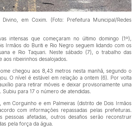
Divino, em Coxim. (Foto: Prefeitura Municipal/Redes
vas intensas que começaram no último domingo (1º),
is Irmãos do Buriti e Rio Negro seguem lidando com os
uana e Rio Taquari. Neste sábado (7), o trabalho das
e aos ribeirinhos desalojados.
nome chegou aos 8,43 metros nesta manhã, segundo o
gou. O nível é estável em relação a ontem (6). Por volta
uxílio para retirar móveis e deixar provisoriamente uma
o. Subiu para 17 o número de atendidas.
 em Corguinho e em Palmeiras (distrito de Dois Irmãos
 acordo com informações repassadas pelas prefeituras.
 pessoas afetadas, outros desafios serão reconstruir
das pela força da água.