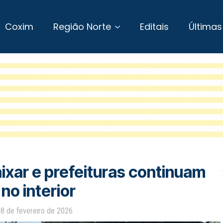
Coxim
Região Norte
Editais
Últimas
xar e prefeituras continuam
no interior
o
8 de fevereiro de 2026