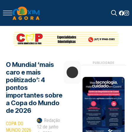
Search
for:
O Mundial ‘mais
PUBLICIDADE
caro e mais
politizado’: 4
pontos
importantes sobre
a Copa do Mundo
de 2026
Redação
COPA DO 
12 de junho
MUNDO 2026