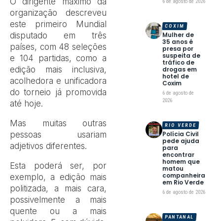
O dirigente máximo da
6 de agosto de 2026
organização descreveu
este primeiro Mundial
COXIM
disputado em três
Mulher de
35 anos é
países, com 48 seleções
presa por
suspeita de
e 104 partidas, como a
tráfico de
edição mais inclusiva,
drogas em
hotel de
acolhedora e unificadora
Coxim
do torneio já promovida
6 de agosto de
2026
até hoje.
Mas muitas outras
RIO VERDE
pessoas usariam
Polícia Civil
pede ajuda
adjetivos diferentes.
para
encontrar
homem que
Esta poderá ser, por
matou
companheira
exemplo, a edição mais
em Rio Verde
politizada, a mais cara,
6 de agosto de 2026
possivelmente a mais
quente ou a mais
PANTANAL