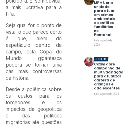
poluidora. E, sem dúvida,
MPMS cria
unidade
a mais lucrativa para a
para atuar
Fifa.
em crimes
ambientais
e conflitos
Seja qual for o ponto de
fundiários
no
vista, o que parece certo
Pantanal
é que, além do
6 de agosto de
espetáculo dentro de
2026
campo, esta Copa do
Mundo gigantesca
COXIM
Coxim abre
poderá se tornar uma
campanha de
das mais controversas
multivacinação
para atualizar
da história.
carteira de
crianças e
adolescentes
Desde a polêmica sobre
6 de agosto de 2026
os custos para os
torcedores e os
impactos da geopolítica
e das políticas
migratórias até questões