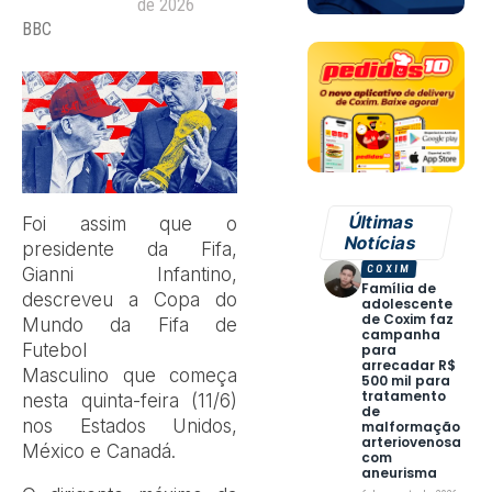
de 2026
BBC
Últimas
Foi assim que o
Notícias
presidente da Fifa,
COXIM
Gianni Infantino,
Família de
descreveu a Copa do
adolescente
de Coxim faz
Mundo da Fifa de
campanha
Futebol
para
arrecadar R$
Masculino que começa
500 mil para
tratamento
nesta quinta-feira (11/6)
de
nos Estados Unidos,
malformação
arteriovenosa
México e Canadá.
com
aneurisma