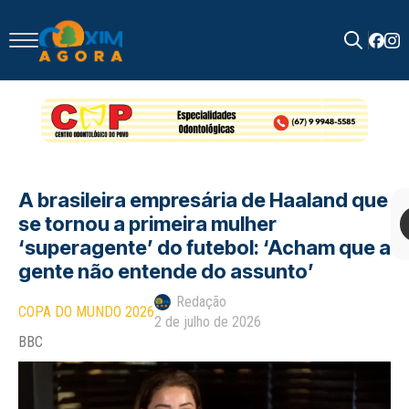
Search
for:
A brasileira empresária de Haaland que
se tornou a primeira mulher
‘superagente’ do futebol: ‘Acham que a
gente não entende do assunto’
Redação
COPA DO MUNDO 2026
2 de julho de 2026
BBC