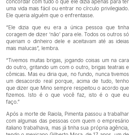
concordar com tudo o que ele dizia apenas para ter
uma vida mais fácil ou entrar no círculo privilegiado.
Ele queria alguém que o enfrentasse.
“Ele dizia que eu era a única pessoa que tinha
coragem de dizer ‘não’ para ele. Todos os outros só
queriam o dinheiro dele e aceitavam até as ideias
mais malucas”, lembra.
“Tivemos muitas brigas, jogando coisas um na cara
do outro, gritando um com o outro, brigas teatrais e
cômicas. Mas eu diria que, no fundo, nunca tivemos
um desacordo real porque, acima de tudo, tenho
que dizer que Mino sempre respeitou o acordo que
fizemos. Isto é o que você faz, isto é o que eu
faço.”
Após a morte de Raiola, Pimenta passou a trabalhar
com algumas das pessoas com quem o empresário
italiano trabalhava, mas já tinha sua própria agência,
tendo o mexicano Gilberto Mora, de 17 anos, um de