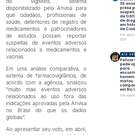
do VigiMed, sistema
35 anos
presa p
disponibilizado pela Anvisa para
suspeit
que cidadãos, profissionais de
de tráf
de dro
saúde, detentores de registro de
em hote
medicamentos e patrocinadores
de Cox
6 de agost
de estudos possam reportar
2026
suspeitas de eventos adversos
relacionados a medicamentos e
RIO VE
vacinas.
Polícia 
pede a
para
Em uma análise comparativa, o
encont
sistema de farmacovigilância, de
homem
matou
acordo com a agência, sinalizou
compan
“muito mais eventos adversos
em Rio 
6 de agost
relacionados ao uso fora das
indicações aprovadas pela Anvisa
no Brasil do que os dados
globais”.
Ao apresentar seu voto, em abril,