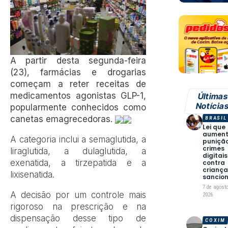
A partir desta segunda-feira
(23), farmácias e drogarias
começam a reter receitas de
medicamentos agonistas GLP-1,
Última
Notícia
popularmente conhecidos como
canetas emagrecedoras.
BRASIL
Lei que
aumen
A categoria inclui a semaglutida, a
puniçã
crimes
liraglutida, a dulaglutida, a
digitais
exenatida, a tirzepatida e a
contra
criança
lixisenatida.
sancio
7 de agost
A decisão por um controle mais
2026
rigoroso na prescrição e na
dispensação desse tipo de
COXIM