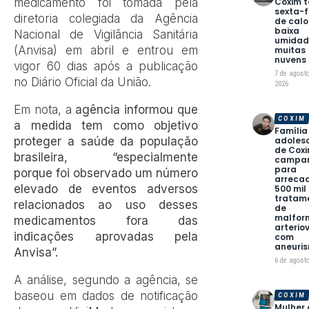
Coxim t
medicamento foi tomada pela
sexta-f
diretoria colegiada da Agência
de calo
baixa
Nacional de Vigilância Sanitária
umidad
(Anvisa) em abril e entrou em
muitas
nuvens
vigor 60 dias após a publicação
7 de agost
no Diário Oficial da União.
2026
Em nota, a
agência informou que
COXIM
a medida tem como objetivo
Família
adoles
proteger a saúde da população
de Coxi
brasileira, “especialmente
campa
para
porque foi observado um número
arreca
elevado de eventos adversos
500 mil
tratam
relacionados ao uso desses
de
malfor
medicamentos fora das
arterio
indicações aprovadas pela
com
aneuri
Anvisa”.
6 de agost
A análise, segundo a agência, se
baseou em dados de notificação
COXIM
Mulher 