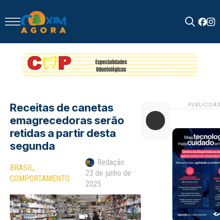
Search
for:
Receitas de canetas
PUBLICIDA
emagrecedoras serão
retidas a partir desta
segunda
Redação
BRASIL
23 de junho de
COMPORTAMENTO
2025