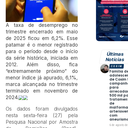
A taxa de desemprego no
trimestre encerrado em maio
de 2025 ficou em 6,2%. Esse
patamar é o menor registrado
para o período desde o início
Últimas
da série histórica, iniciada em
Notícias
2012. Além disso, fica
COXIM
“extremamente próximo” do
Família d
adolesce
menor índice já apurado, 6,1%,
de Coxim 
campanh
marca alcançada no trimestre
para
terminado em novembro de
arrecadar
500 mil p
2024.
tratamen
de
malform
Os dados foram divulgados
arteriove
nesta sexta-feira (27) pela
com
aneurism
Pesquisa Nacional por Amostra
6 de agosto de