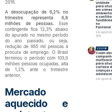
2016.
unidade
para atua
em crime
A desocupação de 6,2% no
ambienta
e conflito
trimestre representa 6,8
fundiário
milhões de pessoas.
Esse
no
Pantanal
contingente fica 12,3% abaixo
6 de agosto de
do apurado no mesmo período
2026
do ano passado, ou seja,
redução de 955 mil pessoas à
COXIM
procura de emprego. O Brasil
Coxim ab
campanh
terminou o período com 103,9
multivac
para atua
milhões pessoas ocupadas, alta
carteira 
de 1,2% ante o trimestre
crianças 
adolesce
anterior.
6 de agosto de
Mercado
aquecido e