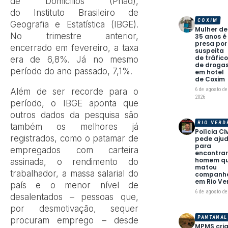
de Domicílios (Pnad),
do Instituto Brasileiro de
COXIM
Geografia e Estatística (IBGE).
Mulher de
No trimestre anterior,
35 anos é
presa por
encerrado em fevereiro, a taxa
suspeita
de tráfic
era de 6,8%. Já no mesmo
de droga
período do ano passado, 7,1%.
em hotel
de Coxim
6 de agosto de
Além de ser recorde para o
2026
período, o IBGE aponta que
outros dados da pesquisa são
RIO VERD
também os melhores já
Polícia Civ
registrados, como o patamar de
pede aju
para
empregados com carteira
encontra
homem q
assinada, o rendimento do
matou
trabalhador, a massa salarial do
companhe
em Rio Ve
país e o menor nível de
6 de agosto de
desalentados – pessoas que,
por desmotivação, sequer
PANTANAL
procuram emprego – desde
MPMS cri