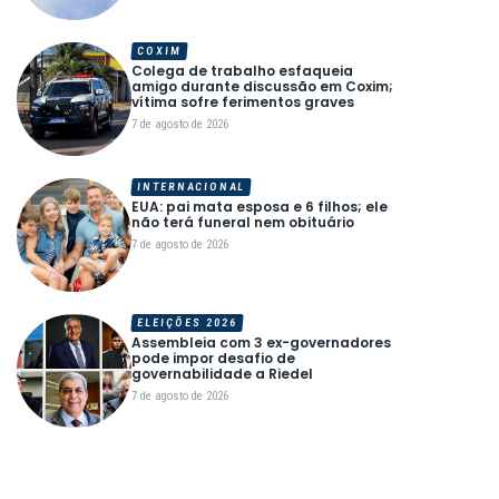
COXIM
Colega de trabalho esfaqueia
amigo durante discussão em Coxim;
vítima sofre ferimentos graves
7 de agosto de 2026
INTERNACIONAL
EUA: pai mata esposa e 6 filhos; ele
não terá funeral nem obituário
7 de agosto de 2026
ELEIÇÕES 2026
Assembleia com 3 ex-governadores
pode impor desafio de
governabilidade a Riedel
7 de agosto de 2026