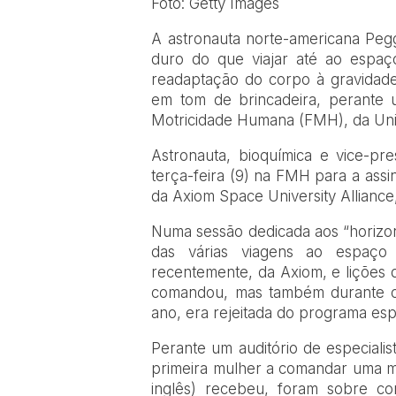
Foto: Getty Images
A
astronauta norte-americana Peg
duro do que viajar até ao espaç
readaptação do corpo à gravidade 
em tom de brincadeira, perante 
Motricidade Humana (FMH), da Uni
Astronauta, bioquímica e vice-p
terça-feira (9) na FMH para a as
da Axiom Space University Alliance
Numa sessão dedicada aos “horizon
das várias viagens ao espaço
recentemente, da Axiom, e lições 
comandou, mas também durante o
ano, era rejeitada do programa espa
Perante um auditório de especiali
primeira mulher a comandar uma mis
inglês) recebeu, foram sobre 