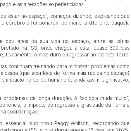
paço e as alterações experienciadas.
 de estar no espaço
“, começou dizendo, explicando que
 o cérebro a funcionarem de maneira diferente daquela
e dois anos da sua vida no espaço, entre as várias
obretudo na ISS, onde chegou a estar quase 300 dias
, fisicamente, o mais duro é regressar ao planeta Terra.
utas continuam treinando para minimizar problemas como
ssa óssea (que acontece de forma mais rápida no espaço)
o impacto no corpo humano é, ainda assim, significativo,
 problemas de longa duração. A fisologia muda muito”,
xperiência, o impacto do regresso à gravidade da Terra é
e na coordenação.
sso, essencial, sublinhou Peggy Whitson, recordando que
participou à ISS, e que durou apenas 16 dias, em 2025,